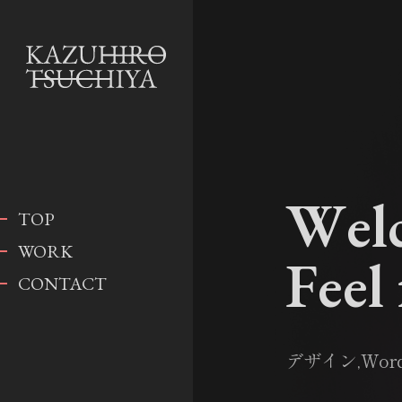
W
e
l
TOP
WORK
F
e
e
l
CONTACT
デザイン,Wor