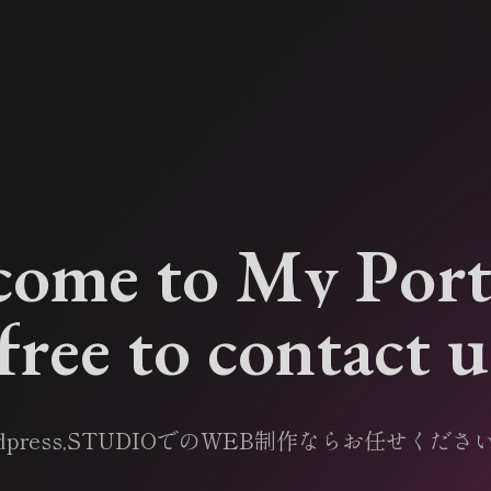
c
o
m
e
t
o
M
y
P
o
r
f
r
e
e
t
o
c
o
n
t
a
c
t
u
dpress,STUDIOでのWEB制作ならお任せくださ