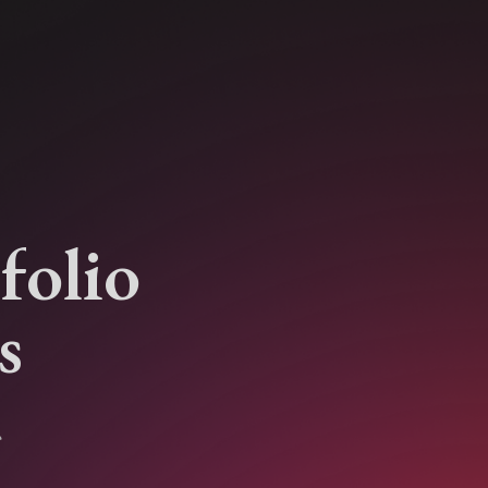
t
f
o
l
i
o
s
い